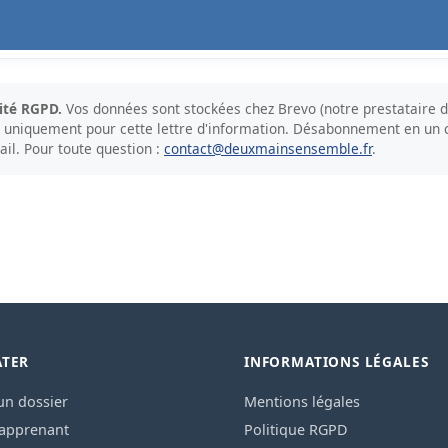
ité RGPD.
Vos données sont stockées chez Brevo (notre prestataire d
es uniquement pour cette lettre d'information. Désabonnement en un c
il. Pour toute question :
contact@deuxmainsensemble.fr
.
ATER
INFORMATIONS LÉGALES
un dossier
Mentions légales
 apprenant
Politique RGPD