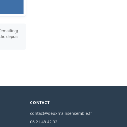
'emailing)
lic depuis
CONTACT
contact@deuxmainsensemble.fr
06.21.48.42.92