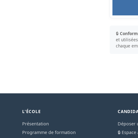
🔒
Conform
et utilisé
chaque ema
L'ÉCOLE
CANDID
Présentation
Déposer 
Programme de formation
🔒 Espace