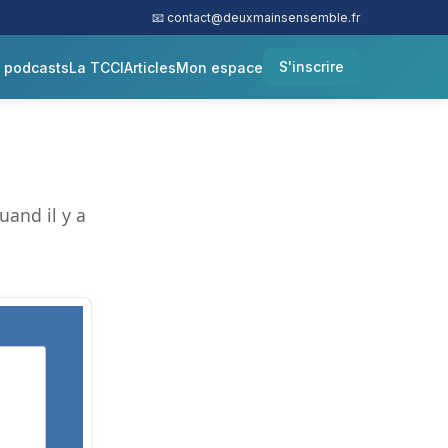
📧
contact@deuxmainsensemble.fr
S'inscrire
& podcasts
La TCCI
Articles
Mon espace
and il y a