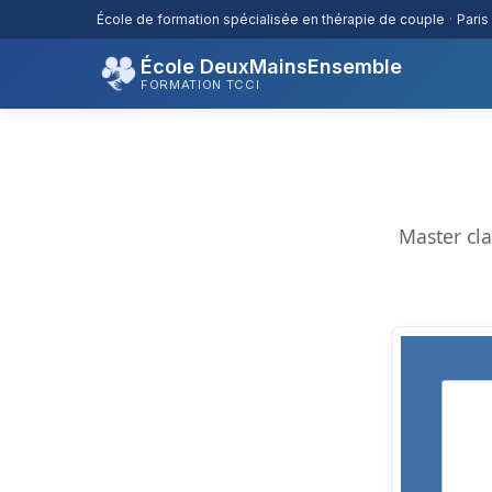
École de formation spécialisée en thérapie de couple
·
Paris
École DeuxMainsEnsemble
FORMATION TCCI
Master cl